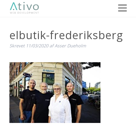
elbutik-frederiksberg
Skrevet
11/03/2020
af
Asser Dueholm